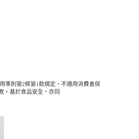
用準則第2條第1款規定，不適用消費者保
腐敗，基於食品安全，亦同