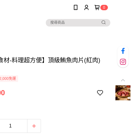
0
食材-料理超方便】頂級鮪魚肉片(紅肉)
2,000免運
00